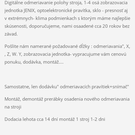
Digitálne odmeriavanie polohy stroja, 1-4 osá zobrazovacia
jednotka JENIX, optoelektronické pravítka, sklo - presnosť aj
v extrémnych- klima podmienkach s ktorým máme najlepšie
skúsenosti, doporučujeme, nami osaadené cca 20 rokov bez
závad.
Pošlite nám namerané požadované dĺžky : odmeriavania", X,
, Z, W. Y, zobrazovacia jednotka- vypracujume vám cenovú
ponuku, dodávka, montáž....
Samostatne, len dodávku" odmeriavacích pravítiek+snímač"
Montáž, demontáž prerábky osadenia nového odmeriavania
na stroji
Dodacia lehota cca 14 dní montáž 1 stroj 1-2 dni