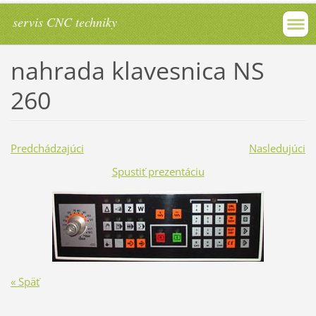
servis CNC techniky
nahrada klavesnica NS
260
Predchádzajúci
Nasledujúci
Spustiť prezentáciu
« Späť