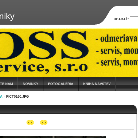
niky
HĽADAŤ:
ŠTE NÁM
NOVINKY
FOTOGALÉRIA
KNIHA NÁVŠTEV
IA
PICT0160.JPG