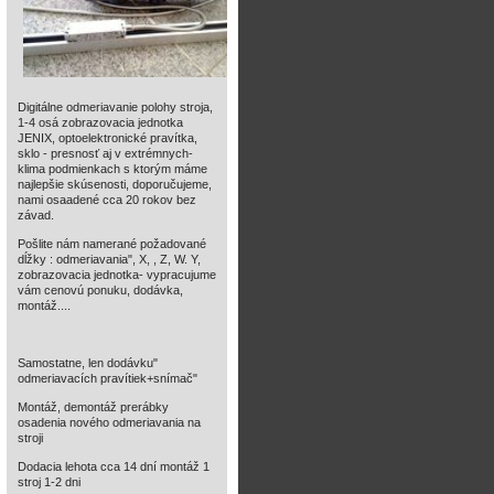
Digitálne odmeriavanie polohy stroja,
1-4 osá zobrazovacia jednotka
JENIX, optoelektronické pravítka,
sklo - presnosť aj v extrémnych-
klima podmienkach s ktorým máme
najlepšie skúsenosti, doporučujeme,
nami osaadené cca 20 rokov bez
závad.
Pošlite nám namerané požadované
dĺžky : odmeriavania", X, , Z, W. Y,
zobrazovacia jednotka- vypracujume
vám cenovú ponuku, dodávka,
montáž....
Samostatne, len dodávku"
odmeriavacích pravítiek+snímač"
Montáž, demontáž prerábky
osadenia nového odmeriavania na
stroji
Dodacia lehota cca 14 dní montáž 1
stroj 1-2 dni