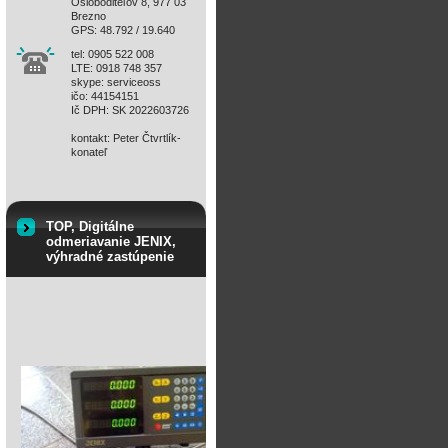
Osloboditeľov 8, 977 03
Brezno
GPS: 48.792 / 19.640
tel: 0905 522 008
LTE: 0918 748 357
skype: serviceoss
ičo: 44154151
Ič DPH: SK 2022603726
kontakt: Peter Čtvrtlík-
konateľ
TOP, Digitálne
odmeriavanie JENIX,
výhradné zastúpenie