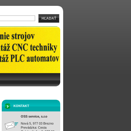
HĽADAŤ
KONTAKT
OSS service, s.r.o
Nová 5, 977 03 Brezno
Prevádzka: Cesta