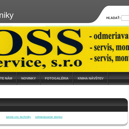
niky
HĽADAŤ:
ŠTE NÁM
NOVINKY
FOTOGALÉRIA
KNIHA NÁVŠTEV
servis cnc techniky
odmeriavanie strojov