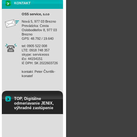
KONTAKT
OSS service, s.r.o
Nová 5, 977 03 Brezno
Prevádzka: Cesta
Osloboditeľov 8, 977 03
Brezno
GPS: 48.792 / 19.640
tel: 0905 522 008
LTE: 0918 748 357
skype: serviceoss
ičo: 44154151
Ič DPH: SK 2022603726
kontakt: Peter Čtvrtlík-
konateľ
TOP, Digitálne
odmeriavanie JENIX,
výhradné zastúpenie