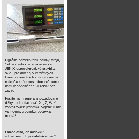
Digitálne odmeriavanie polohy stroja,
1-4 osá zobrazovacia jednotka
JENIX, optoelektronické pravítka,
sklo - presnosť aj v extrémnych-
klima podmienkach s ktorým máme
najlepšie skúsenosti, doporučujeme,
nami osaadené cca 20 rokov bez
závad.
Pošlite nám namerané požadované
dĺžky : odmeriavania", X, , Z, W. Y,
zobrazovacia jednotka- vypracujume
vám cenovú ponuku, dodávka,
montáž....
Samostatne, len dodávku"
odmeriavacích pravítiek+snímač"