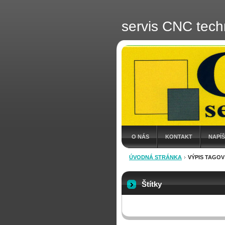
servis CNC tech
O NÁS
KONTAKT
NAPÍ
ÚVODNÁ STRÁNKA
VÝPIS TAGOV
Štítky